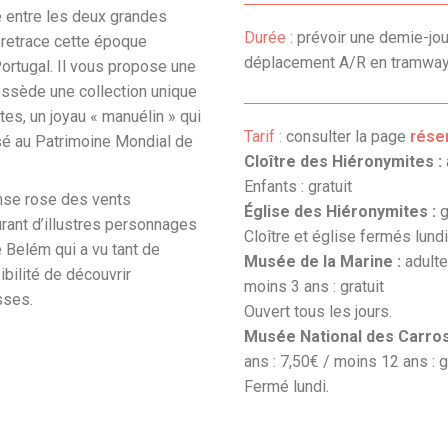
e entre les deux grandes
Durée :
prévoir une demie-jou
 retrace cette époque
déplacement A/R en tramway d
ortugal. Il vous propose une
ossède une collection unique
es, un joyau « manuélin » qui
Tarif :
consulter la page
rése
sé au Patrimoine Mondial de
Cloître des Hiéronymites :
Enfants : gratuit
se rose des vents
Église des Hiéronymites :
g
rant d’illustres personnages
Cloître et église fermés lund
e Belém qui a vu tant de
Musée de la Marine :
adulte
bilité de découvrir
moins 3 ans : gratuit
sses.
Ouvert tous les jours.
Musée National des Carro
ans : 7,50€ / moins 12 ans : g
Fermé lundi.